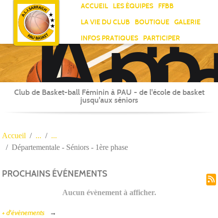
Ami
Panneau de gestion des cookies
ACCUEIL
LES ÉQUIPES
FFBB
Laï
LA VIE DU CLUB
BOUTIQUE
GALERIE
Jea
INFOS PRATIQUES
PARTICIPER
Sar
Club de Basket-ball Féminin à PAU - de l'école de basket
jusqu'aux séniors
Accueil
Départementale - Séniors - 1ère phase
PROCHAINS ÉVÉNEMENTS
Aucun évènement à afficher.
+ d'évènements