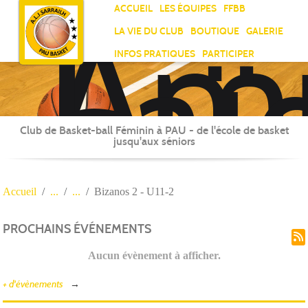
Ami
Panneau de gestion des cookies
ACCUEIL
LES ÉQUIPES
FFBB
Laï
LA VIE DU CLUB
BOUTIQUE
GALERIE
Jea
INFOS PRATIQUES
PARTICIPER
Sar
Club de Basket-ball Féminin à PAU - de l'école de basket
jusqu'aux séniors
Accueil
Bizanos 2 - U11-2
PROCHAINS ÉVÉNEMENTS
Aucun évènement à afficher.
+ d'évènements