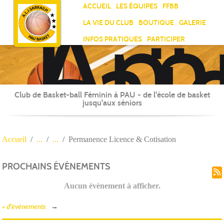
Ami
Panneau de gestion des cookies
ACCUEIL
LES ÉQUIPES
FFBB
Laï
LA VIE DU CLUB
BOUTIQUE
GALERIE
Jea
INFOS PRATIQUES
PARTICIPER
Sar
Club de Basket-ball Féminin à PAU - de l'école de basket
jusqu'aux séniors
Accueil
Permanence Licence & Cotisation
PROCHAINS ÉVÉNEMENTS
Aucun évènement à afficher.
+ d'évènements