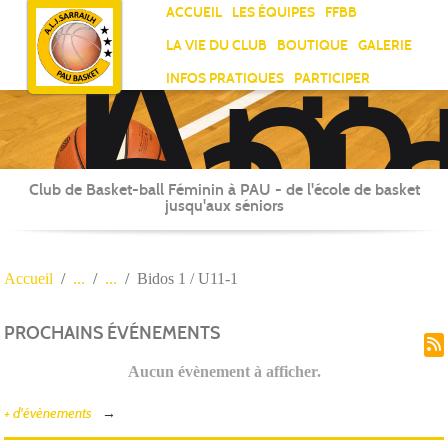
Ami
Panneau de gestion des cookies
ACCUEIL
LES ÉQUIPES
FFBB
Laï
LA VIE DU CLUB
BOUTIQUE
GALERIE
Jea
INFOS PRATIQUES
PARTICIPER
Sar
Club de Basket-ball Féminin à PAU - de l'école de basket
jusqu'aux séniors
Accueil
Bidos 1 / U11-1
PROCHAINS ÉVÉNEMENTS
Aucun évènement à afficher.
+ d'évènements