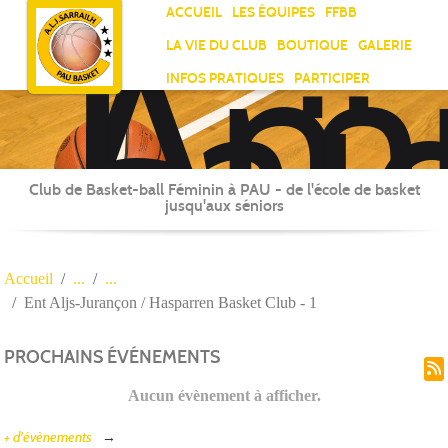
Ami
Panneau de gestion des cookies
ACCUEIL
LES ÉQUIPES
FFBB
Laï
LA VIE DU CLUB
BOUTIQUE
GALERIE
Jea
INFOS PRATIQUES
PARTICIPER
Sar
Club de Basket-ball Féminin à PAU - de l'école de basket
jusqu'aux séniors
Accueil
Ent Aljs-Jurançon / Hasparren Basket Club - 1
PROCHAINS ÉVÉNEMENTS
Aucun évènement à afficher.
+ d'évènements