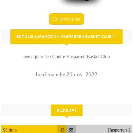
En savoir plus
ENT ALJS-JURANÇON / HASPARREN BASKET CLUB - 1
6ème journée
/ Contre
Hasparren Basket Club
Le
dimanche
20
nov.
2022
RÉSULTAT
Séniors
43
65
Hasparren 1