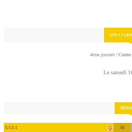
U13-1 / L
4ème journée
/ Contr
Le
samedi
1
RÉSU
U13-1
36