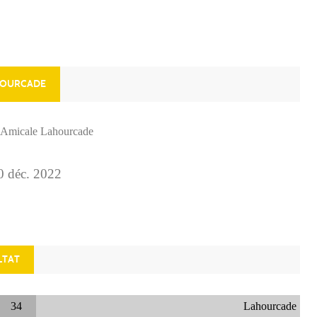
AHOURCADE
e
Amicale Lahourcade
0
déc.
2022
LTAT
34
Lahourcade