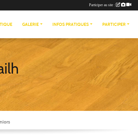
Participer au site :
TIQUE
GALERIE
INFOS PRATIQUES
PARTICIPER
ailh
niors