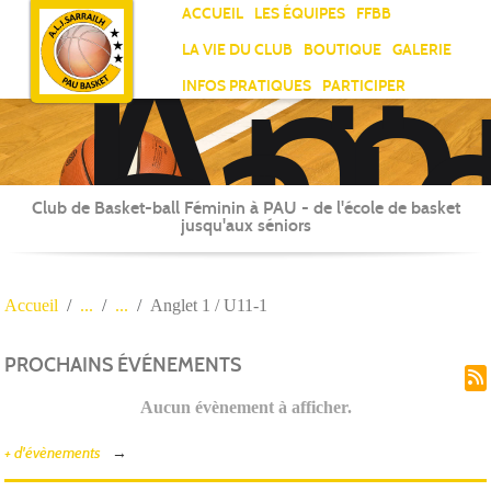
Ami
Panneau de gestion des cookies
ACCUEIL
LES ÉQUIPES
FFBB
Laï
LA VIE DU CLUB
BOUTIQUE
GALERIE
Jea
INFOS PRATIQUES
PARTICIPER
Sar
Club de Basket-ball Féminin à PAU - de l'école de basket
jusqu'aux séniors
Accueil
Anglet 1 / U11-1
PROCHAINS ÉVÉNEMENTS
Aucun évènement à afficher.
+ d'évènements