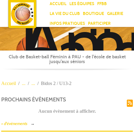
Ami
Panneau de gestion des cookies
ACCUEIL
LES ÉQUIPES
FFBB
Laï
LA VIE DU CLUB
BOUTIQUE
GALERIE
Jea
INFOS PRATIQUES
PARTICIPER
Sar
Club de Basket-ball Féminin à PAU - de l'école de basket
jusqu'aux séniors
Accueil
Bidos 2 / U13-2
PROCHAINS ÉVÉNEMENTS
Aucun évènement à afficher.
+ d'évènements