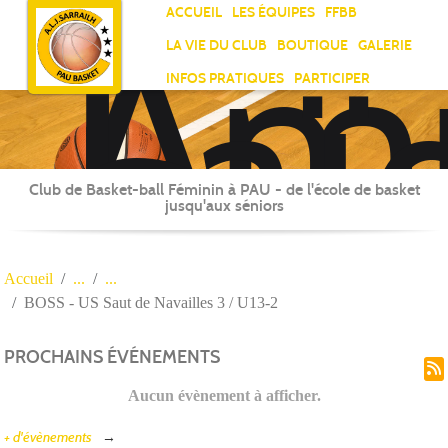
Ami
Panneau de gestion des cookies
ACCUEIL
LES ÉQUIPES
FFBB
Laï
LA VIE DU CLUB
BOUTIQUE
GALERIE
Jea
INFOS PRATIQUES
PARTICIPER
Sar
Club de Basket-ball Féminin à PAU - de l'école de basket
jusqu'aux séniors
Accueil
BOSS - US Saut de Navailles 3 / U13-2
PROCHAINS ÉVÉNEMENTS
Aucun évènement à afficher.
+ d'évènements