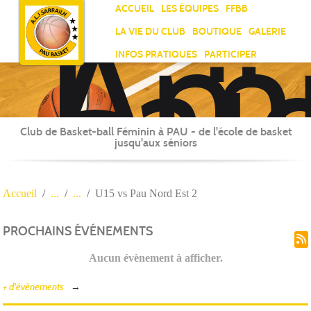
Ami
Panneau de gestion des cookies
ACCUEIL
LES ÉQUIPES
FFBB
Laï
LA VIE DU CLUB
BOUTIQUE
GALERIE
Jea
INFOS PRATIQUES
PARTICIPER
Sar
Club de Basket-ball Féminin à PAU - de l'école de basket
jusqu'aux séniors
Accueil
U15 vs Pau Nord Est 2
PROCHAINS ÉVÉNEMENTS
Aucun évènement à afficher.
+ d'évènements