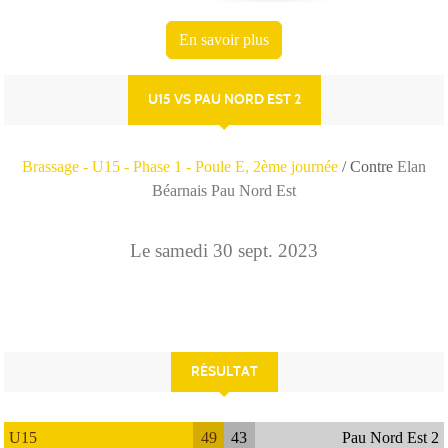
En savoir plus
U15 VS PAU NORD EST 2
Brassage - U15 - Phase 1 - Poule E, 2ème journée
/ Contre
Elan
Béarnais Pau Nord Est
Le
samedi
30
sept.
2023
RÉSULTAT
U15
49
43
Pau Nord Est 2