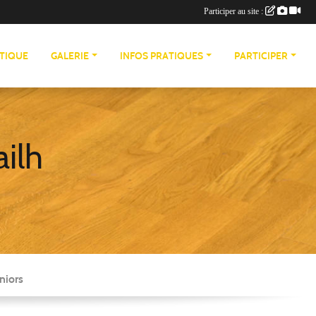
Participer au site :
TIQUE
GALERIE
INFOS PRATIQUES
PARTICIPER
ailh
niors