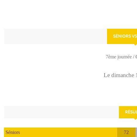
SÉNIORS VS
7ème journée
/
Le
dimanche
RÉSU
Séniors
72