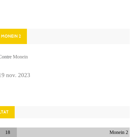
 MONEIN 2
 Contre
Monein
19
nov.
2023
LTAT
18
Monein 2