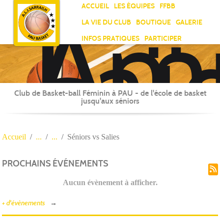
Ami
Panneau de gestion des cookies
ACCUEIL
LES ÉQUIPES
FFBB
Laï
LA VIE DU CLUB
BOUTIQUE
GALERIE
Jea
INFOS PRATIQUES
PARTICIPER
Sar
Club de Basket-ball Féminin à PAU - de l'école de basket
jusqu'aux séniors
Accueil
Séniors vs Salies
PROCHAINS ÉVÉNEMENTS
Aucun évènement à afficher.
+ d'évènements