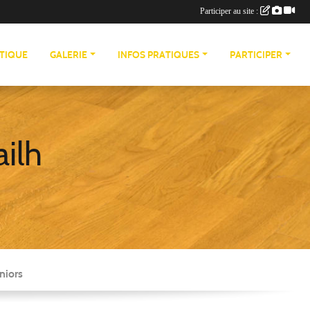
Participer au site :
TIQUE
GALERIE
INFOS PRATIQUES
PARTICIPER
ailh
niors