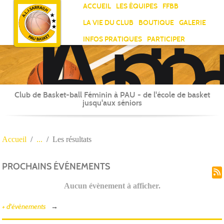
Ami
Panneau de gestion des cookies
ACCUEIL
LES ÉQUIPES
FFBB
Laï
LA VIE DU CLUB
BOUTIQUE
GALERIE
Jea
INFOS PRATIQUES
PARTICIPER
Sar
Club de Basket-ball Féminin à PAU - de l'école de basket
jusqu'aux séniors
Accueil
Les résultats
PROCHAINS ÉVÉNEMENTS
Aucun évènement à afficher.
+ d'évènements